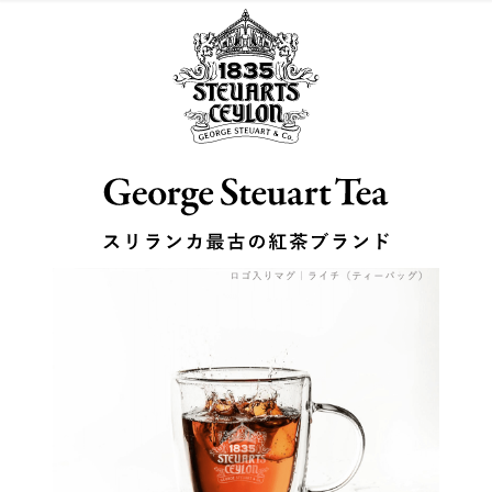
メ
イ
ン
コ
ン
テ
ン
ツ
へ
移
動