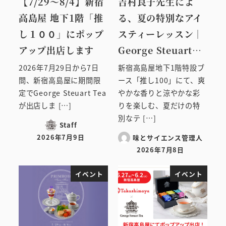
【7/29～8/4】新宿
吉村良子先生によ
高島屋 地下1階「推
る、夏の特別なアイ
し１００」にポップ
スティーレッスン｜
アップ出店します
George Steuart…
2026年7月29日から7日
新宿高島屋地下1階特設ブ
間、新宿高島屋に期間限
ース「推し100」にて、爽
定でGeorge Steuart Tea
やかな香りと涼やかな彩
が出店しま […]
りを楽しむ、夏だけの特
別なテ […]
Staff
2026年7月9日
味とサイエンス管理人
投稿日
2026年7月8日
投稿日
イベント
イベント