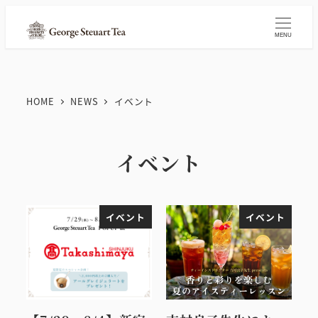
メ
イ
MENU
ン
コ
ン
HOME
NEWS
イベント
テ
ン
ツ
イベント
へ
移
動
イベント
イベント