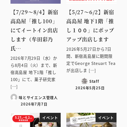
【7/29～8/4】新宿
【5/27～6/2】新宿
高島屋「推し100」
高島屋 地下1階「推
にてイートイン出店
し１００」にポップ
します（牟田彩乃
アップ出店します
氏…
2026年5月27日から7日
間、新宿高島屋に期間限
2026年7月29日（水）か
定でGeorge Steuart Tea
ら8月4日（火）まで、新
が出店しま […]
宿高島屋 地下1階「推し
100」にて、菓子研究家
Staff
[…]
2026年5月25日
投稿日
味とサイエンス管理人
2026年7月7日
投稿日
イベント
イベント