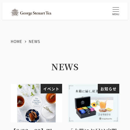
メ
イ
MENU
ン
コ
ン
HOME
NEWS
テ
ン
ツ
NEWS
へ
移
動
イベント
お知らせ