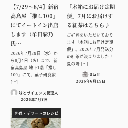
【7/29～8/4】新宿
「木箱にお届け定期
高島屋「推し100」
便」7月にお届けす
にてイートイン出店
る紅茶はこちら♪
します（牟田彩乃
ご好評をいただいており
ます「木箱にお届け定期
氏…
便」。2026年7月発送分
2026年7月29日（水）か
の紅茶が決まりました！
ら8月4日（火）まで、新
夏の陽 […]
宿高島屋 地下1階「推し
Staff
100」にて、菓子研究家
2026年6月15日
[…]
投稿日
味とサイエンス管理人
2026年7月7日
投稿日
料理・デザートのレシピ