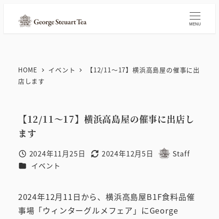
メ
イ
MENU
ン
コ
ン
HOME
イベント
【12/11～17】横浜高島屋の催事に出
テ
店します
ン
ツ
【12/11～17】横浜高島屋の催事に出店し
へ
ます
移
動
2024年11月25日
2024年12月5日
Staff
投稿日
更新日
著
カテゴリー
イベント
者
2024年12月11日から、横浜高島屋B1F食料品催
事場「ウィンターグルメフェア」にGeorge