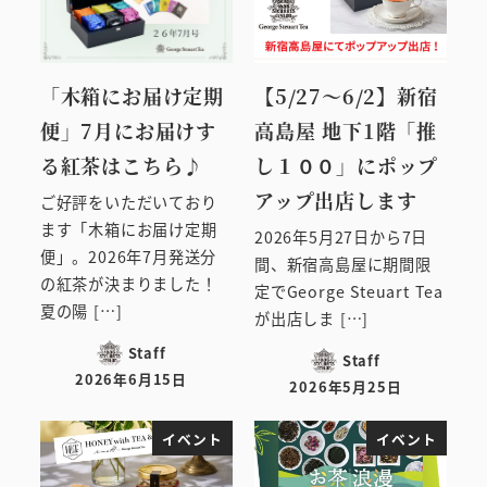
「木箱にお届け定期
【5/27～6/2】新宿
便」7月にお届けす
高島屋 地下1階「推
る紅茶はこちら♪
し１００」にポップ
アップ出店します
ご好評をいただいており
ます「木箱にお届け定期
2026年5月27日から7日
便」。2026年7月発送分
間、新宿高島屋に期間限
の紅茶が決まりました！
定でGeorge Steuart Tea
夏の陽 […]
が出店しま […]
Staff
Staff
2026年6月15日
2026年5月25日
投稿日
投稿日
イベント
イベント