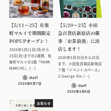
【5/11～25】有楽
【5/20～25】小田
町マルイで期間限定
急百貨店新宿店の催
POPUPオープン！
事「お茶浪漫」に出
店します！
2026年5月11日(月)から
25日(月)までの2週間、有
2026年5月20日から25日
楽町マルイの1階『PARK
まで、小田急百貨店新宿店
MARCHE』 […]
７階「イベントスペース」
にGeorge Ste […]
Staff
2026年5月7日
Staff
投稿日
2026年5月6日
投稿日
お知らせ