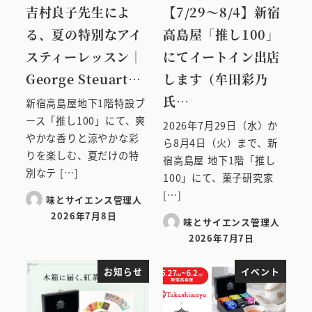
吉村良子先生によ
【7/29～8/4】新宿
る、夏の特別なアイ
高島屋「推し100」
スティーレッスン｜
にてイートイン出店
George Steuart…
します（牟田彩乃
氏…
新宿高島屋地下1階特設ブ
ース「推し100」にて、爽
2026年7月29日（水）か
やかな香りと涼やかな彩
ら8月4日（火）まで、新
りを楽しむ、夏だけの特
宿高島屋 地下1階「推し
別なテ […]
100」にて、菓子研究家
[…]
味とサイエンス管理人
2026年7月8日
味とサイエンス管理人
投稿日
2026年7月7日
投稿日
お知らせ
イベント