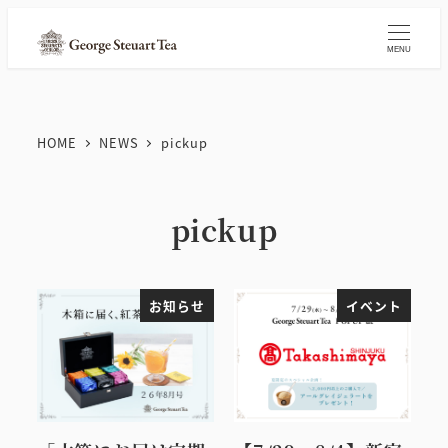
メ
イ
MENU
ン
コ
ン
HOME
NEWS
pickup
テ
ン
ツ
pickup
へ
移
動
お知らせ
イベント