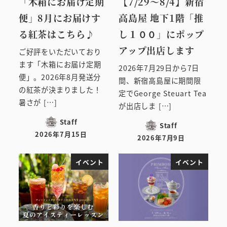
「木箱にお届け定期
【7/29～8/4】新宿
便」8月にお届けす
高島屋 地下1階「推
る紅茶はこちら♪
し１００」にポップ
アップ出店します
ご好評をいただいており
ます「木箱にお届け定期
2026年7月29日から7日
便」。2026年8月発送分
間、新宿高島屋に期間限
の紅茶が決まりました！
定でGeorge Steuart Tea
暑さが […]
が出店しま […]
Staff
Staff
2026年7月15日
2026年7月9日
投稿日
投稿日
イベント
イベント