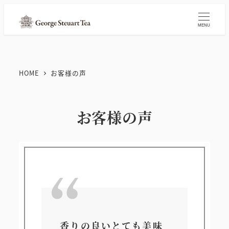
メ
イ
MENU
ン
コ
ン
HOME
お客様の声
テ
ン
ツ
お客様の声
へ
移
動
香りの良いとても美味