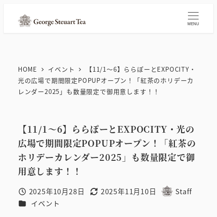
メ
イ
MENU
ン
コ
ン
HOME
イベント
【11/1～6】ららぽーとEXPOCITY・
テ
光の広場で期間限定POPUPオープン！「紅茶のホリデーカ
ン
レンダー2025」も数量限定で御用意します！！
ツ
へ
【11/1～6】ららぽーとEXPOCITY・光の
移
広場で期間限定POPUPオープン！「紅茶の
動
ホリデーカレンダー2025」も数量限定で御
用意します！！
2025年10月28日
2025年11月10日
Staff
投稿日
更新日
著
カテゴリー
イベント
者