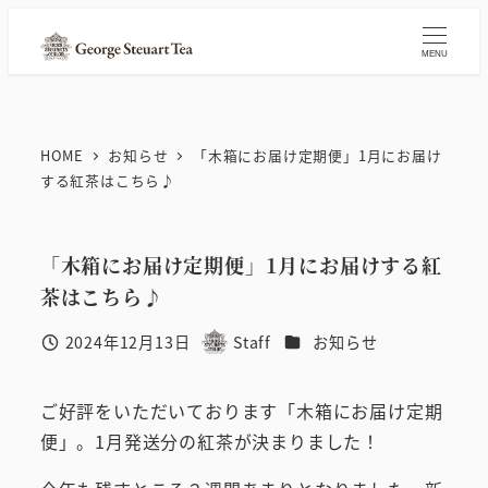
メ
イ
MENU
ン
コ
ン
HOME
お知らせ
「木箱にお届け定期便」1月にお届け
テ
する紅茶はこちら♪
ン
ツ
「木箱にお届け定期便」1月にお届けする紅
へ
茶はこちら♪
移
動
カテゴリー
2024年12月13日
Staff
お知らせ
投稿日
著
者
ご好評をいただいております「木箱にお届け定期
便」。1月発送分の紅茶が決まりました！