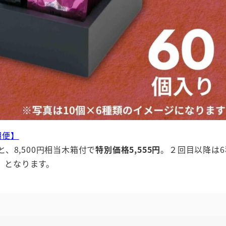
期便】
、8,500円相当木箱付で
特別価格5,555円
。２回目以降は6
込）となります。