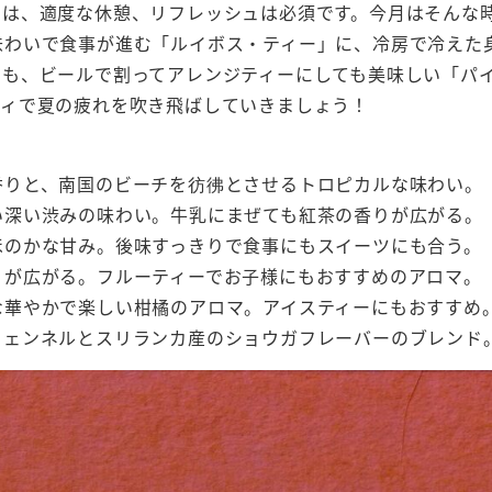
では、適度な休憩、リフレッシュは必須です。今月はそんな
味わいで食事が進む「ルイボス・ティー」に、冷房で冷えた
にも、ビールで割ってアレンジティーにしても美味しい「パ
ティで夏の疲れを吹き飛ばしていきましょう！
香りと、南国のビーチを彷彿とさせるトロピカルな味わい。
い深い渋みの味わい。牛乳にまぜても紅茶の香りが広がる。
ほのかな甘み。後味すっきりで食事にもスイーツにも合う。
りが広がる。フルーティーでお子様にもおすすめのアロマ。
な華やかで楽しい柑橘のアロマ。アイスティーにもおすすめ
フェンネルとスリランカ産のショウガフレーバーのブレンド