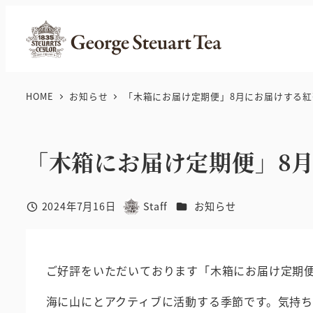
メ
イ
ン
コ
ン
HOME
お知らせ
「木箱にお届け定期便」8月にお届けする
テ
ン
ツ
「木箱にお届け定期便」8
へ
移
カテゴリー
2024年7月16日
Staff
お知らせ
動
投稿日
著
者
ご好評をいただいております「木箱にお届け定期
海に山にとアクティブに活動する季節です。気持