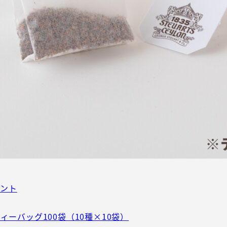
ミント
ィーバッグ100袋（10種×10袋）