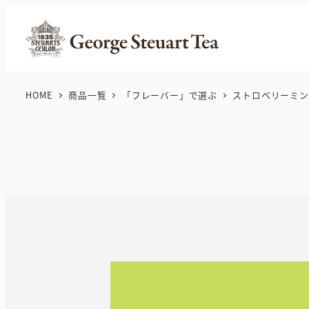
メ
イ
ン
コ
ン
HOME
商品一覧
「フレーバー」で選ぶ
ストロベリーミン
テ
ン
ツ
へ
移
動