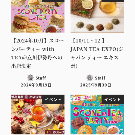
【2024年10月】スコー
【10/11・12 】
ンパーティー with
JAPAN TEA EXPO(ジ
TEA＠立川伊勢丹への
ャパン ティー エキス
出店決定
ポ)…
Staff
Staff
2024年9月19日
2025年9月30日
投稿日
投稿日
イベント
イベント