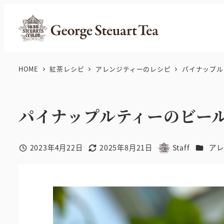
メ
イ
ン
コ
ン
HOME
紅茶レシピ
アレンジティーのレシピ
パイナップル
テ
ン
ツ
パイナップルティーのビー
へ
移
カテゴ
2023年4月22日
2025年8月21日
Staff
アレ
動
投稿日
更新日
著
者