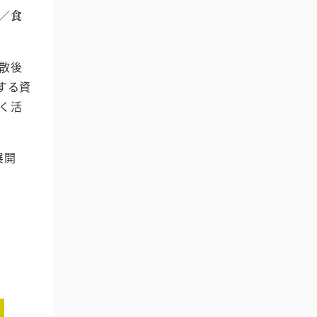
／食
解散後
する資
く活
展開