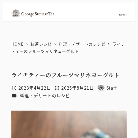
メ
イ
MENU
ン
コ
ン
HOME
紅茶レシピ
料理・デザートのレシピ
ライチ
テ
ティーのフルーツマリネヨーグルト
ン
ツ
ライチティーのフルーツマリネヨーグルト
へ
移
2023年4月22日
2025年8月21日
Staff
投稿日
更新日
著
動
カテゴリー
料理・デザートのレシピ
者