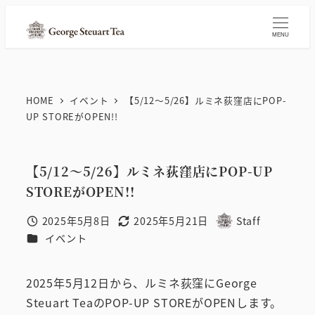
メ
イ
MENU
ン
コ
ン
HOME
イベント
【5/12～5/26】ルミネ荻窪店にPOP-
テ
UP STOREがOPEN!!
ン
ツ
【5/12～5/26】ルミネ荻窪店にPOP-UP
へ
STOREがOPEN!!
移
動
2025年5月8日
2025年5月21日
Staff
投稿日
更新日
著
カテゴリー
イベント
者
2025年5月12日から、ルミネ荻窪にGeorge
Steuart TeaのPOP-UP STOREがOPENします。