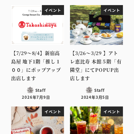
イベント
イベント
【7/29～8/4】新宿高
【3/26～3/29 】アト
島屋 地下1階「推し１
レ恵比寿 本館５階「有
００」にポップアップ
隣堂」にてPOPUP出
出店します
店します
Staff
Staff
2026年7月9日
2024年3月5日
投稿日
投稿日
イベント
イベント