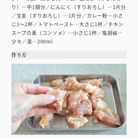
り）…中1個分／にんにく（すりおろし）…1片分
／生姜（すりおろし）…1片分／カレー粉…小さ
じ1～2杯／トマトペースト…大さじ1杯／チキン
スープの素（コンソメ）…小さじ1杯／塩胡椒…
少々／湯…200ml
作り方