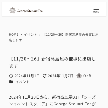
メ
イ
MENU
ン
コ
ン
HOME
イベント
【11/20～26】新宿高島屋の催事に出
テ
店します
ン
ツ
【11/20～26】新宿高島屋の催事に出店し
へ
ます
移
動
2024年11月1日
2024年11月7日
Staff
投稿日
更新日
著
カテゴリー
イベント
者
2024年11月20日から、新宿高島屋B1F「シーズ
ンイベントスクエア」にGeorge Steuart Teaが