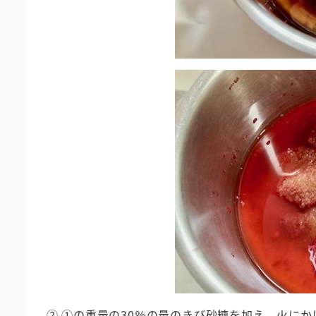
② ①の重量の30％の量のきび砂糖を加え、火に