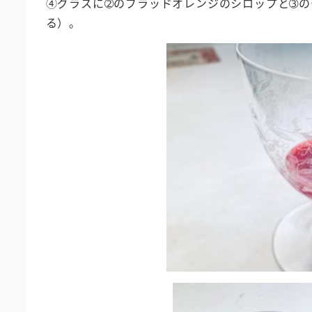
④グラスに➁のブラッドオレンジのシロップと➂の
る）。