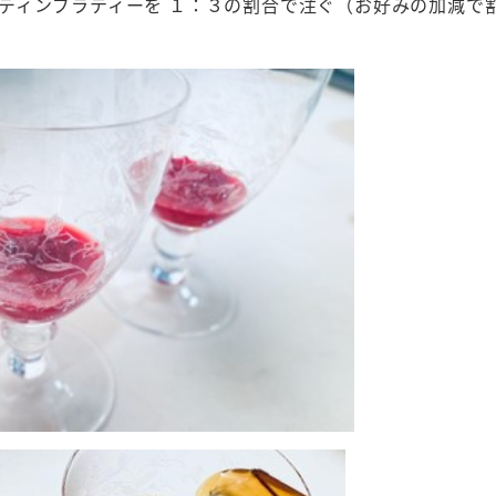
ディンブラティーを １：３の割合で注ぐ（お好みの加減で