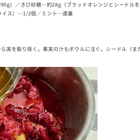
約90g）／きび砂糖…約28g（ブラッドオレンジとシードル
イス）…1/2個／ミント…適量
から実を取り除く。果実の汁もボウルに注ぐ。シードル（ま