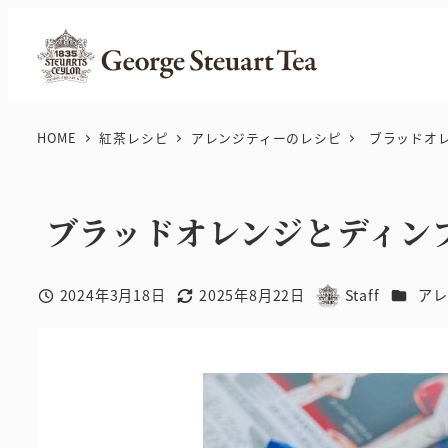
メ
イ
ン
コ
ン
HOME
紅茶レシピ
アレンジティーのレシピ
ブラッドオレ
テ
ン
ツ
ブラッドオレンジとディン
へ
移
カテゴ
2024年3月18日
2025年8月22日
Staff
アレ
動
投稿日
更新日
著
者