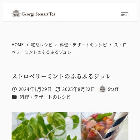
メ
イ
MENU
ン
コ
ン
HOME
紅茶レシピ
料理・デザートのレシピ
ストロ
テ
ベリーミントのふるふるジュレ
ン
ツ
ストロベリーミントのふるふるジュレ
へ
移
2024年1月29日
2025年8月22日
Staff
投稿日
更新日
著
動
カテゴリー
料理・デザートのレシピ
者