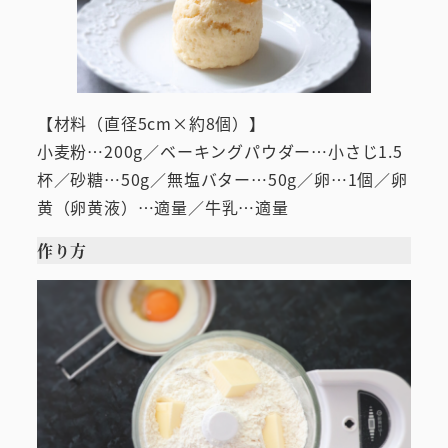
【材料（直径5cm×約8個）】
小麦粉…200g／ベーキングパウダー…小さじ1.5
杯／砂糖…50g／無塩バター…50g／卵…1個／卵
黄（卵黄液）…適量／牛乳…適量
作り方