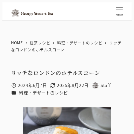
メ
イ
MENU
ン
コ
ン
HOME
紅茶レシピ
料理・デザートのレシピ
リッチ
テ
なロンドンのホテルスコーン
ン
ツ
リッチなロンドンのホテルスコーン
へ
移
2024年6月7日
2025年8月22日
Staff
投稿日
更新日
著
動
カテゴリー
料理・デザートのレシピ
者